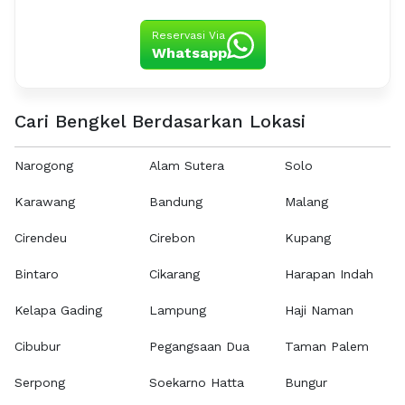
Reservasi Via
Whatsapp
Cari Bengkel Berdasarkan Lokasi
Narogong
Alam Sutera
Solo
Karawang
Bandung
Malang
Cirendeu
Cirebon
Kupang
Bintaro
Cikarang
Harapan Indah
Kelapa Gading
Lampung
Haji Naman
Cibubur
Pegangsaan Dua
Taman Palem
Serpong
Soekarno Hatta
Bungur