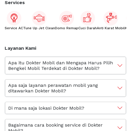
Services
Service AC
Tune Up Jet Clean
Domo Remap
Cuci Darah
Anti Karat Mobil
Kac
Layanan Kami
Apa itu Dokter Mobil dan Mengapa Harus Pilih
Bengkel Mobil Terdekat di Dokter Mobil?
Apa saja layanan perawatan mobil yang
ditawarkan Dokter Mobil?
Di mana saja lokasi Dokter Mobil?
Bagaimana cara booking service di Dokter
Mobil?