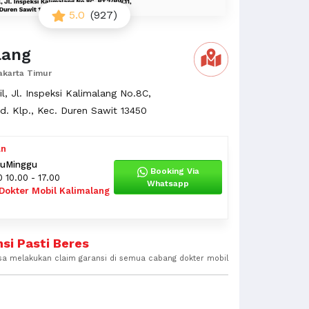
5.0
(927)
lang
akarta Timur
l, Jl. Inspeksi Kalimalang No.8C,
Pd. Klp., Kec. Duren Sawit 13450
an
tu
Minggu
Booking Via
0
10.00 - 17.00
Whatsapp
Dokter Mobil Kalimalang
si Pasti Beres
sa melakukan claim garansi di semua cabang dokter mobil