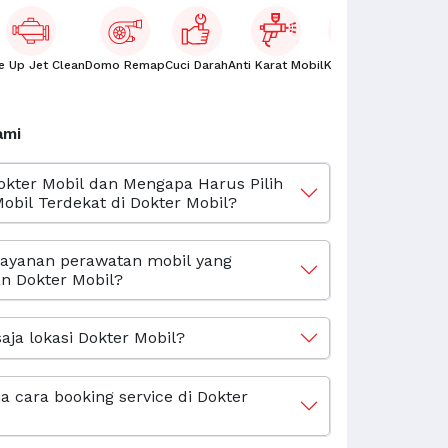
e Up Jet Clean
Domo Remap
Cuci Darah
Anti Karat Mobil
Kaca Film
Oli Mobil
ami
okter Mobil dan Mengapa Harus Pilih
obil Terdekat di Dokter Mobil?
layanan perawatan mobil yang
n Dokter Mobil?
aja lokasi Dokter Mobil?
 cara booking service di Dokter