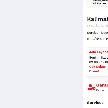
Kalima
DKI Jakarta,
J
Service, Mobi
RT.2/RW.11, 
Jam Layan
Senin - Sab
09.00 - 17.0
Cek Lokasi 
Disini!
Garan
Kamu bi
Services