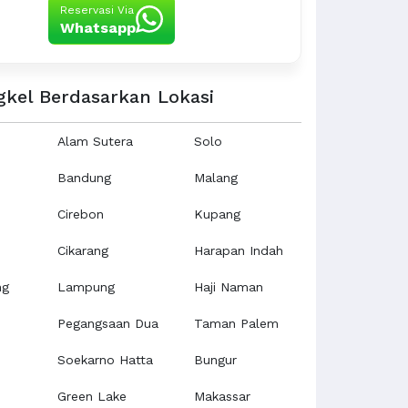
Reservasi Via
Whatsapp
gkel Berdasarkan Lokasi
Alam Sutera
Solo
Bandung
Malang
Cirebon
Kupang
Cikarang
Harapan Indah
ng
Lampung
Haji Naman
Pegangsaan Dua
Taman Palem
Soekarno Hatta
Bungur
Green Lake
Makassar