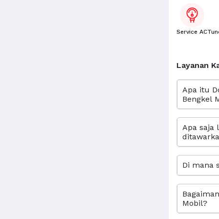
Service AC
Tun
Layanan K
Apa itu D
Bengkel M
Apa saja 
ditawarka
Di mana s
Bagaimana
Mobil?