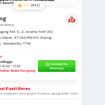
4.9
(942)
ng
ota Bekasi
ogong KM. 5, Jl. Asrama Yonif 202
No.Depan, RT.002/RW.001, Bojong
c. Rawalumbu 17116
an
tu
Minggu
Booking Via
0
10.00 - 17.00
Whatsapp
 Dokter Mobil Narogong
si Pasti Beres
sa melakukan claim garansi di semua cabang dokter mobil