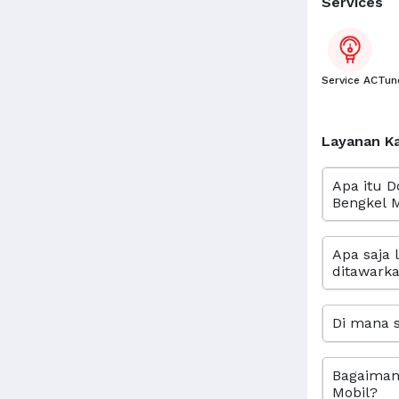
Services
Service AC
Tun
Layanan K
Apa itu D
Bengkel M
Apa saja 
ditawarka
Di mana s
Bagaimana
Mobil?