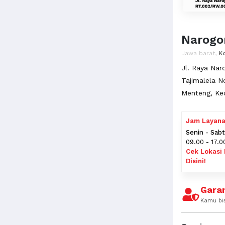
Narogo
Jawa barat,
K
Jl. Raya Nar
Tajimalela 
Menteng, Ke
Jam Layan
Senin - Sab
09.00 - 17.0
Cek Lokasi
Disini!
Garan
Kamu bi