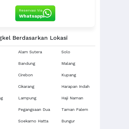
Reservasi Via
Whatsapp
gkel Berdasarkan Lokasi
Alam Sutera
Solo
Bandung
Malang
Cirebon
Kupang
Cikarang
Harapan Indah
ng
Lampung
Haji Naman
Pegangsaan Dua
Taman Palem
Soekarno Hatta
Bungur