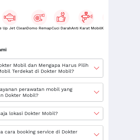
e Up Jet Clean
Domo Remap
Cuci Darah
Anti Karat Mobil
Kaca Film
Oli Mobil
ami
okter Mobil dan Mengapa Harus Pilih
obil Terdekat di Dokter Mobil?
layanan perawatan mobil yang
n Dokter Mobil?
aja lokasi Dokter Mobil?
 cara booking service di Dokter