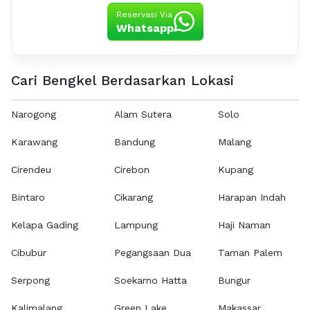
Reservasi Via
Whatsapp
Cari Bengkel Berdasarkan Lokasi
Narogong
Alam Sutera
Solo
Karawang
Bandung
Malang
Cirendeu
Cirebon
Kupang
Bintaro
Cikarang
Harapan Indah
Kelapa Gading
Lampung
Haji Naman
Cibubur
Pegangsaan Dua
Taman Palem
Serpong
Soekarno Hatta
Bungur
Kalimalang
Green Lake
Makassar