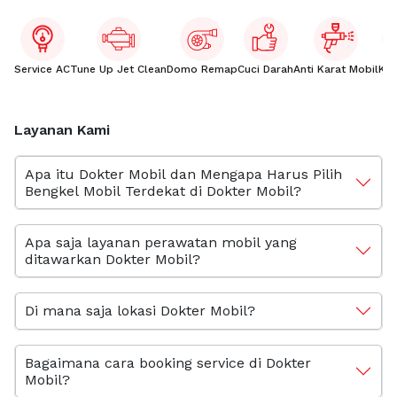
Service AC
Tune Up Jet Clean
Domo Remap
Cuci Darah
Anti Karat Mobil
Kac
Layanan Kami
Apa itu Dokter Mobil dan Mengapa Harus Pilih
Bengkel Mobil Terdekat di Dokter Mobil?
Apa saja layanan perawatan mobil yang
ditawarkan Dokter Mobil?
Di mana saja lokasi Dokter Mobil?
Bagaimana cara booking service di Dokter
Mobil?