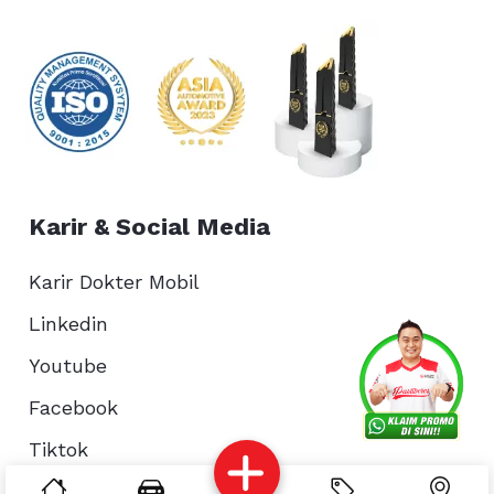
Karir & Social Media
Karir Dokter Mobil
Linkedin
Services
Promo
Location
About Us
Youtube
Facebook
Tiktok
Complain
Reservasi
Article
Pro Tips
Instagram