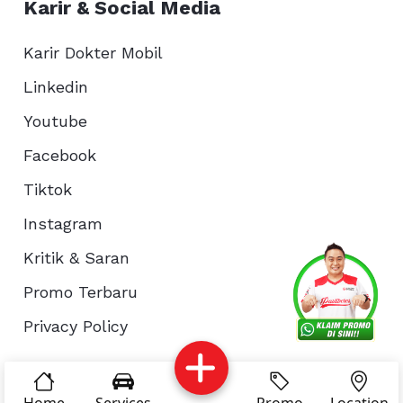
Karir & Social Media
Karir Dokter Mobil
Linkedin
Youtube
Facebook
Tiktok
Instagram
Kritik & Saran
Services
Promo
Location
About Us
Promo Terbaru
Privacy Policy
Complain
Reservasi
Article
Pro Tips
© Copyright 2026 - Dokter Mobil Indonesia