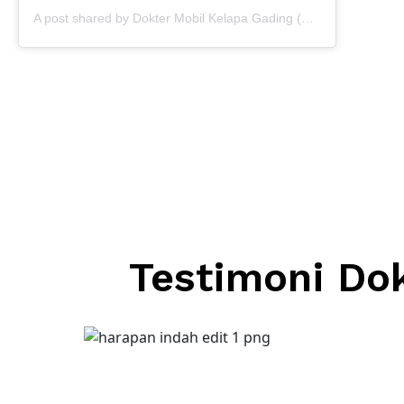
A post shared by Dokter Mobil Kelapa Gading (@doktermobil_kelapagading)
Testimoni Do