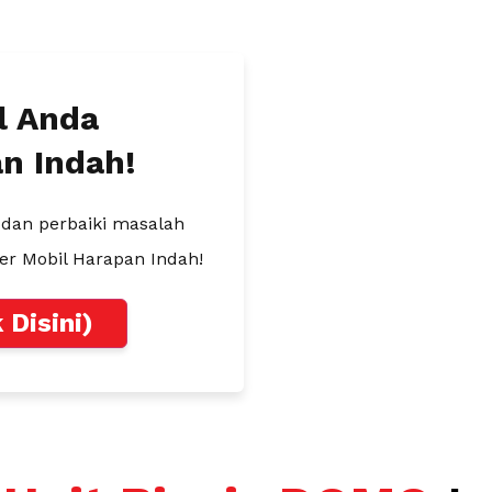
l Anda
an Indah!
t dan perbaiki masalah
ter Mobil Harapan Indah!
k Disini)