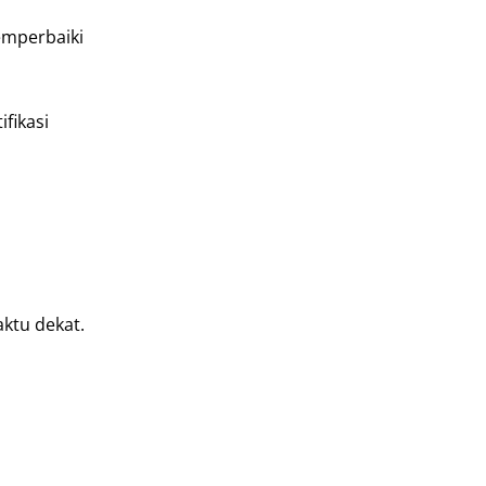
emperbaiki
fikasi
ktu dekat.