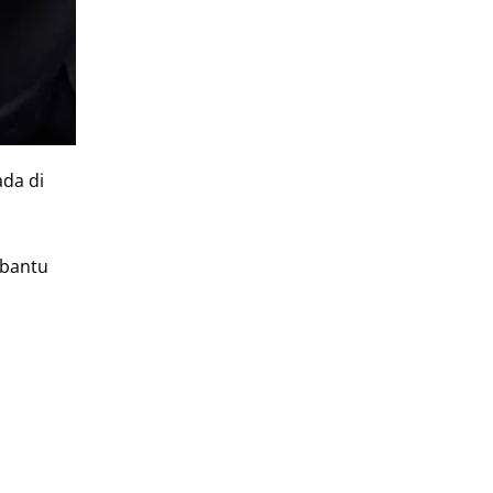
ada di
mbantu