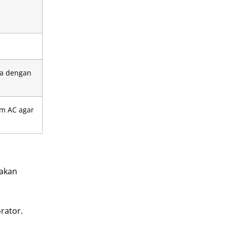
ya dengan
em AC agar
 akan
rator.