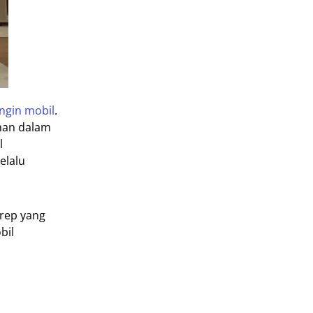
ngin mobil
.
aman dalam
l
elalu
erep yang
bil