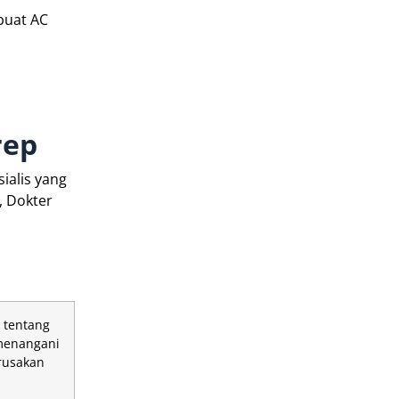
buat AC
rep
ialis yang
, Dokter
 tentang
 menangani
erusakan