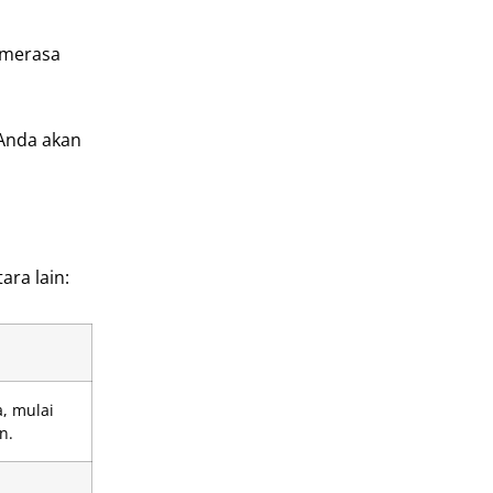
 merasa
Anda akan
ara lain:
, mulai
n.