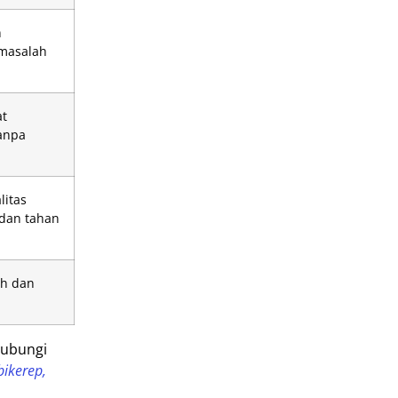
n
 masalah
at
anpa
litas
 dan tahan
ah dan
hubungi
bikerep,