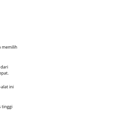
a memilih
 dari
epat.
alat ini
 tinggi