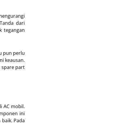
mengurangi
Tanda dari
ek tegangan
u pun perlu
mi keausan.
 spare part
i AC mobil.
omponen ini
 baik. Pada