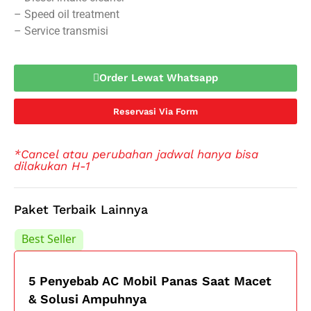
– Speed oil treatment
– Service transmisi
Order Lewat Whatsapp
Reservasi Via Form
*Cancel atau perubahan jadwal hanya bisa
dilakukan H-1
Paket Terbaik Lainnya
Best Seller
Best Seller
5 Penyebab AC Mobil Panas Saat Macet
& Solusi Ampuhnya