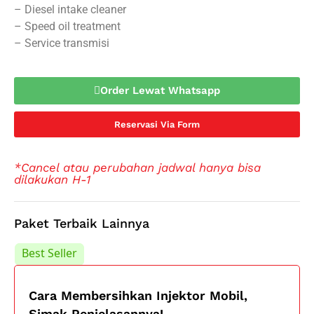
– Diesel intake cleaner
– Speed oil treatment
– Service transmisi
Order Lewat Whatsapp
Reservasi Via Form
*Cancel atau perubahan jadwal hanya bisa
dilakukan H-1
Paket Terbaik Lainnya
Best Seller
Best Seller
Cara Membersihkan Injektor Mobil,
Simak Penjelasannya!