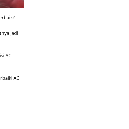
erbaik?
nya jadi
si AC
rbaiki AC