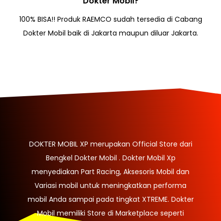
Dokter Mobil?
100% BISA!! Produk RAEMCO sudah tersedia di Cabang
Dokter Mobil baik di Jakarta maupun diluar Jakarta.​
DOKTER MOBIL XP merupakan Official Store dari
Bengkel Dokter Mobil . Dokter Mobil Xp
menyediakan Part Racing, Aksesoris Mobil dan
Variasi mobil untuk meningkatkan performa
mobil Anda sampai pada tingkat XTREME. Dokter
Mobil memiliki Store di Marketplace seperti