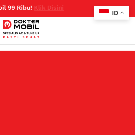
9 Ribu!
Klik Disini
ID