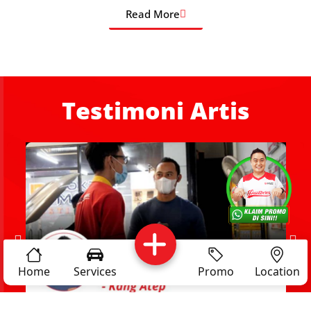
Read More
Testimoni Artis
Services
Promo
Location
About Us
Complain
Reservasi
Article
Pro Tips
Home
Services
Promo
Location
Career
Privacy