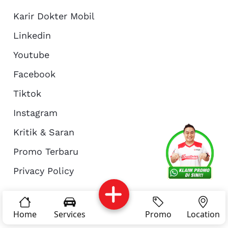
Karir Dokter Mobil
Linkedin
Youtube
Facebook
Tiktok
Instagram
Kritik & Saran
Services
Promo
Location
About Us
Promo Terbaru
Privacy Policy
Complain
Reservasi
Article
Pro Tips
© Copyright 2026 - Dokter Mobil Indonesia
Home
Services
Promo
Location