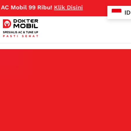
bil 99 Ribu!
Klik Disini
ID