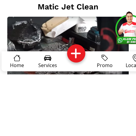
Matic Jet Clean
Services
Promo
Location
About 
Complain
Reservasi
Article
Pro Ti
Home
Services
Promo
Loca
Career
Privacy
Policy
Lihat Service