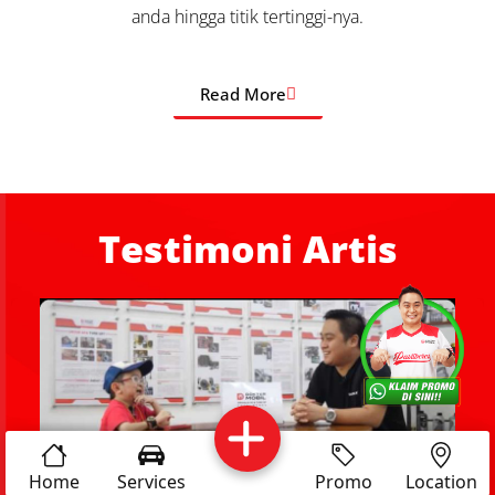
anda hingga titik tertinggi-nya.
Read More
Testimoni Artis
Services
Promo
Location
About Us
Complain
Reservasi
Article
Pro Tips
Home
Services
Promo
Location