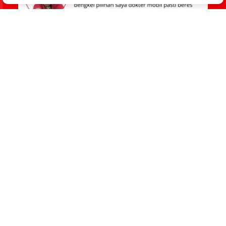
Career
Privacy
Policy
02 -
Kenapa Dokter Mobil ?
Kami adalah bengkel mobil profesional , dengan standart 
iso 9001:2015 quality management system . Dengan 
pengecekan by data dan bergaransi. Dengan pengecekan 
akurat menggunakan data dan pengerjaan yang bergaransi.