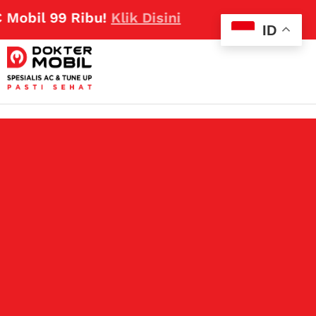
 99 Ribu!
Klik Disini
ID