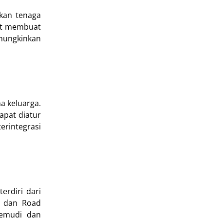
kan tenaga
but membuat
emungkinkan
a keluarga.
apat diatur
erintegrasi
erdiri dari
), dan Road
gemudi dan