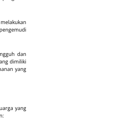
 melakukan
t pengemudi
angguh dan
ng dimiliki
amanan yang
luarga yang
n: