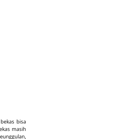
bekas bisa
bekas masih
keunggulan,