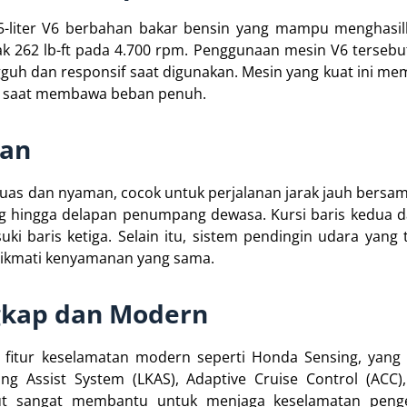
5-liter V6 berbahan bakar bensin yang mampu menghasil
ak 262 lb-ft pada 4.700 rpm. Penggunaan mesin V6 terse
guh dan responsif saat digunakan. Mesin yang kuat ini m
n saat membawa beban penuh.
man
luas dan nyaman, cocok untuk perjalanan jarak jauh bersam
ng hingga delapan penumpang dewasa. Kursi baris kedua d
 baris ketiga. Selain itu, sistem pendingin udara yang t
nikmati kenyamanan yang sama.
gkap dan Modern
fitur keselamatan modern seperti Honda Sensing, yang t
ing Assist System (LKAS), Adaptive Cruise Control (ACC
sebut sangat membantu untuk menjaga keselamatan pen