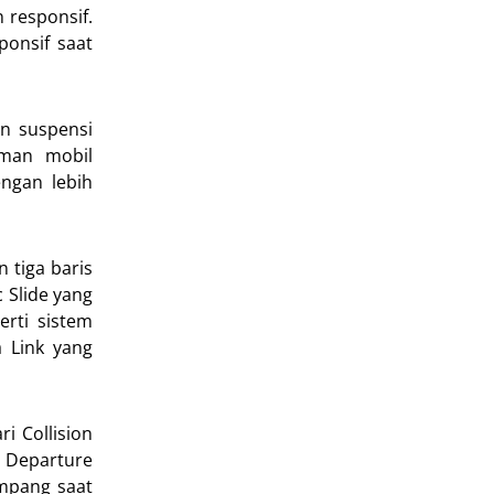
 responsif.
onsif saat
n suspensi
eman mobil
ngan lebih
 tiga baris
 Slide yang
rti sistem
a Link yang
i Collision
d Departure
umpang saat