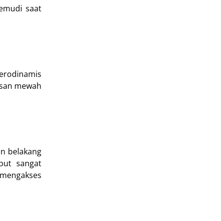
emudi saat
aerodinamis
kesan mewah
an belakang
but sangat
 mengakses