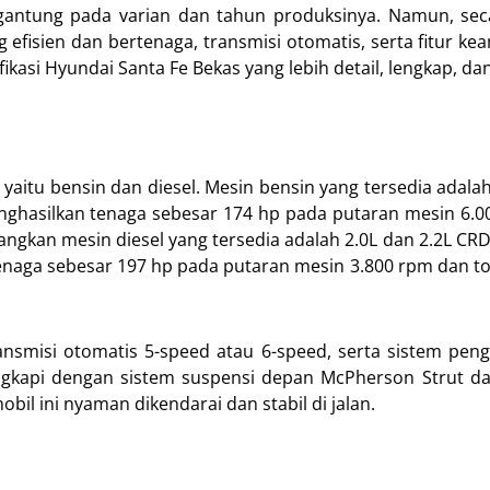
ergantung pada varian dan tahun produksinya. Namun, se
g efisien dan bertenaga, transmisi otomatis, serta fitur k
asi Hyundai Santa Fe Bekas yang lebih detail, lengkap, dan 
yaitu bensin dan diesel. Mesin bensin yang tersedia adalah
enghasilkan tenaga sebesar 174 hp pada putaran mesin 6.
ngkan mesin diesel yang tersedia adalah 2.0L dan 2.2L CRD
enaga sebesar 197 hp pada putaran mesin 3.800 rpm dan to
ransmisi otomatis 5-speed atau 6-speed, serta sistem pen
engkapi dengan sistem suspensi depan McPherson Strut d
bil ini nyaman dikendarai dan stabil di jalan.