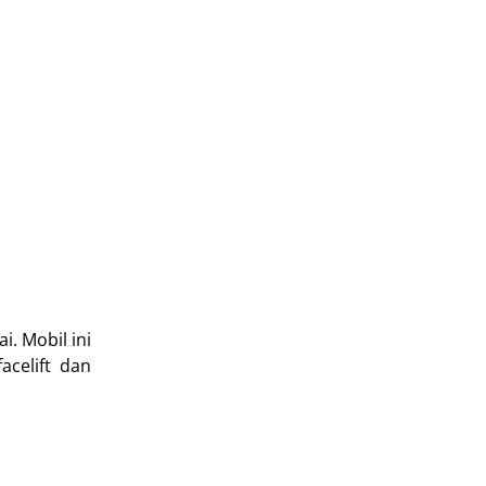
. Mobil ini
celift dan