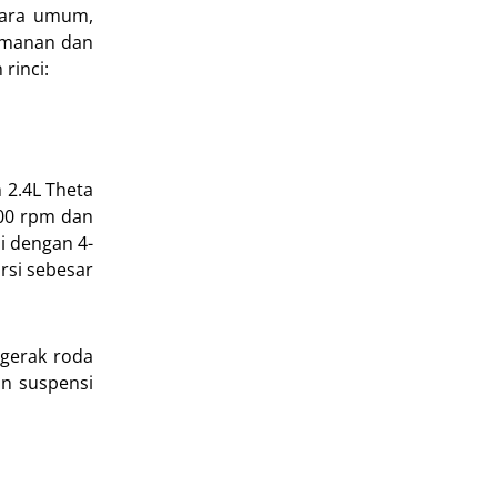
cara umum,
eamanan dan
rinci:
 2.4L Theta
000 rpm dan
i dengan 4-
rsi sebesar
ggerak roda
an suspensi