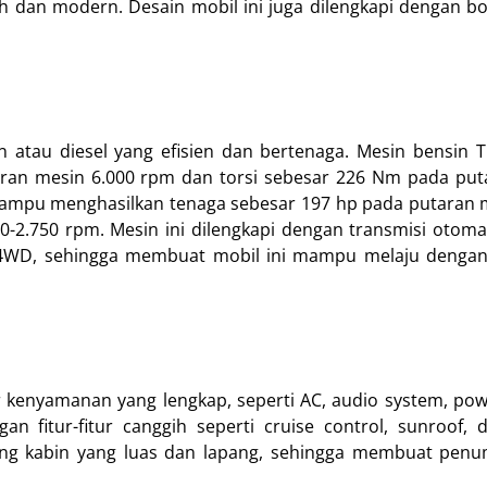
dan modern. Desain mobil ini juga dilengkapi dengan bo
atau diesel yang efisien dan bertenaga. Mesin bensin Th
an mesin 6.000 rpm dan torsi sebesar 226 Nm pada put
 mampu menghasilkan tenaga sebesar 197 hp pada putaran 
-2.750 rpm. Mesin ini dilengkapi dengan transmisi otoma
 4WD, sehingga membuat mobil ini mampu melaju dengan 
ur kenyamanan yang lengkap, seperti AC, audio system, po
an fitur-fitur canggih seperti cruise control, sunroof,
i ruang kabin yang luas dan lapang, sehingga membuat pe