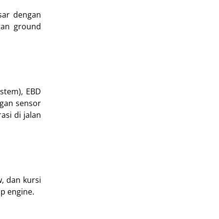
esar dengan
gan ground
ystem), EBD
engan sensor
si di jalan
, dan kursi
op engine.