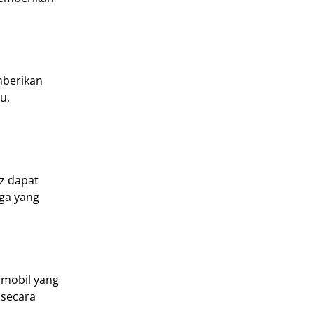
mberikan
u,
z dapat
ga yang
 mobil yang
 secara