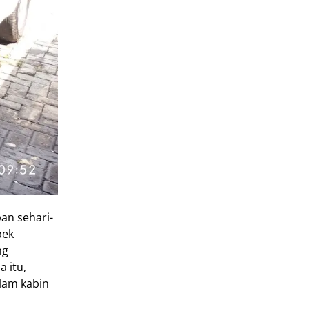
an sehari-
pek
ng
 itu,
alam kabin