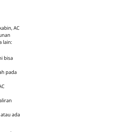
kabin, AC
runan
 lain:
i bisa
lah pada
AC
liran
 atau ada