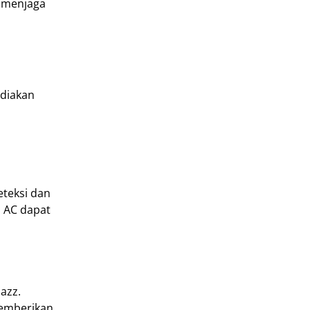
a menjaga
ediakan
teksi dan
m AC dapat
azz.
memberikan