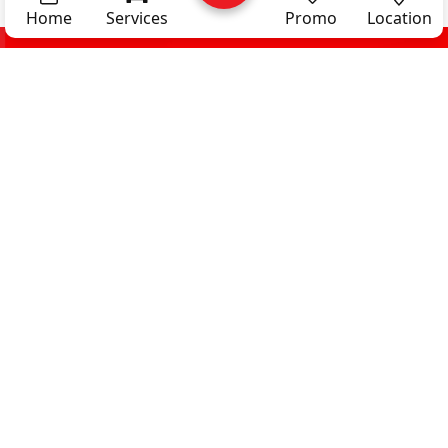
Home
Services
Promo
Location
Career
Privacy
Testimoni Artis
Policy