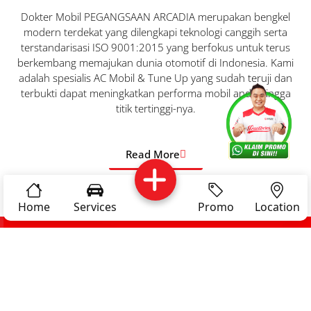
Dokter Mobil PEGANGSAAN ARCADIA merupakan bengkel
modern terdekat yang dilengkapi teknologi canggih serta
terstandarisasi ISO 9001:2015 yang berfokus untuk terus
berkembang memajukan dunia otomotif di Indonesia. Kami
adalah spesialis AC Mobil & Tune Up yang sudah teruji dan
terbukti dapat meningkatkan performa mobil anda hingga
titik tertinggi-nya.
Services
Promo
Location
About Us
Read More
Complain
Reservasi
Article
Pro Tips
Home
Services
Promo
Location
Career
Privacy
Testimoni Artis
Policy