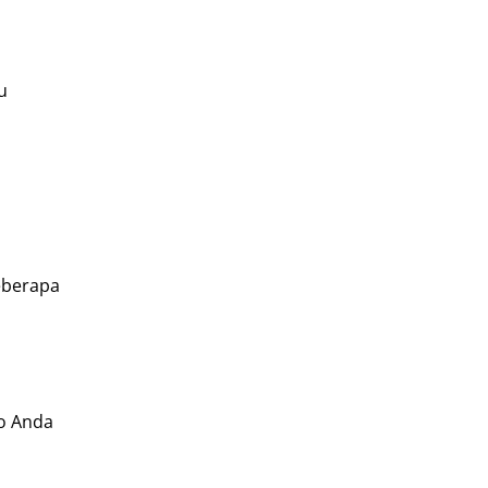
u
Beberapa
ro Anda