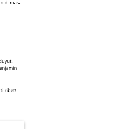
an di masa
duyut,
menjamin
i ribet!