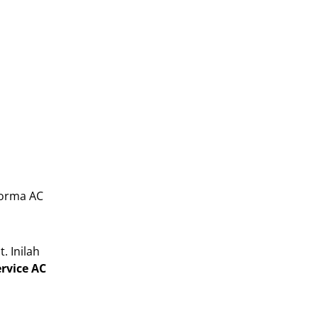
forma AC
. Inilah
ervice AC