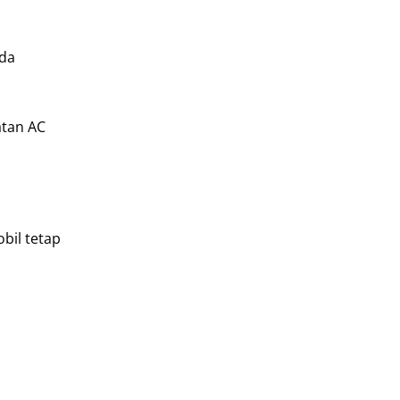
nda
atan AC
bil tetap