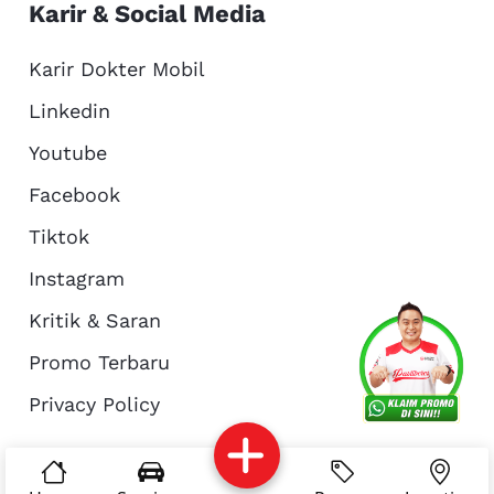
Karir & Social Media
Karir Dokter Mobil
Linkedin
Youtube
Facebook
Tiktok
Instagram
Kritik & Saran
Services
Promo
Location
About Us
Promo Terbaru
Privacy Policy
Complain
Reservasi
Article
Pro Tips
© Copyright 2026 - Dokter Mobil Indonesia