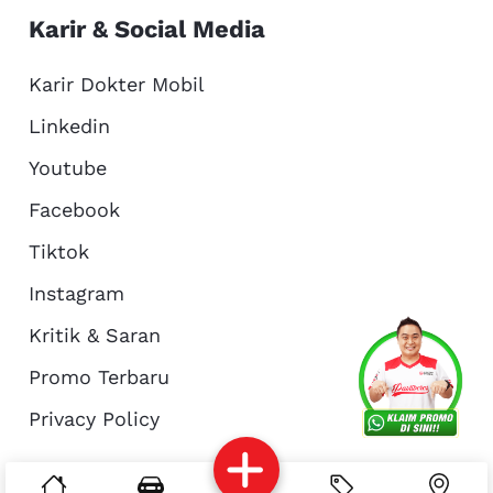
Karir & Social Media
Karir Dokter Mobil
Linkedin
Youtube
Facebook
Tiktok
Instagram
Kritik & Saran
Services
Promo
Location
About Us
Promo Terbaru
Privacy Policy
Complain
Reservasi
Article
Pro Tips