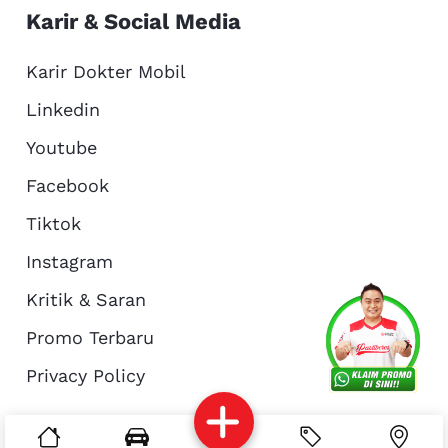
Karir & Social Media
Karir Dokter Mobil
Linkedin
Youtube
Facebook
Tiktok
Instagram
Kritik & Saran
Services
Promo
Location
About Us
Promo Terbaru
Privacy Policy
Complain
Reservasi
Article
Pro Tips