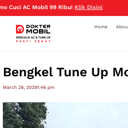
i AC Mobil 99 Ribu!
Klik Disini
Home
Abou
Bengkel Tune Up Mo
March 28, 2025
1:46 pm