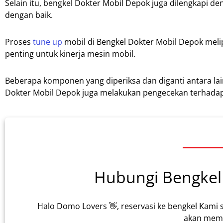
Selain itu, bengkel Dokter Mobil Depok juga dilengkapi d
dengan baik.
Proses
tune up
mobil di Bengkel Dokter Mobil Depok me
penting untuk kinerja mesin mobil.
Beberapa komponen yang diperiksa dan diganti antara lain bu
Dokter Mobil Depok juga melakukan pengecekan terhadap
Hubungi Bengkel 
Halo Domo Lovers 👋, reservasi ke bengkel Kami 
akan memb