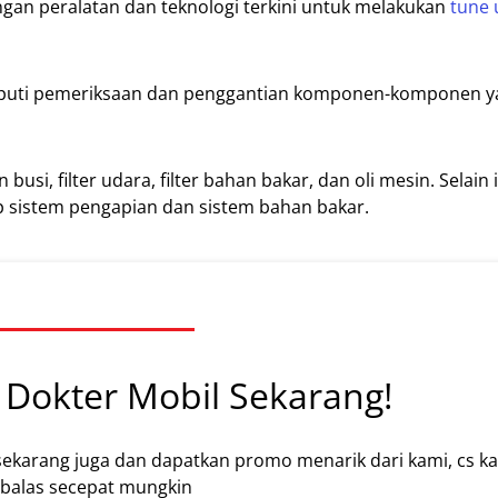
engan peralatan dan teknologi terkini untuk melakukan
tune 
liputi pemeriksaan dan penggantian komponen-komponen y
si, filter udara, filter bahan bakar, dan oli mesin. Selain 
 sistem pengapian dan sistem bahan bakar.
Dokter Mobil Sekarang!
sekarang juga dan dapatkan promo menarik dari kami, cs k
alas secepat mungkin