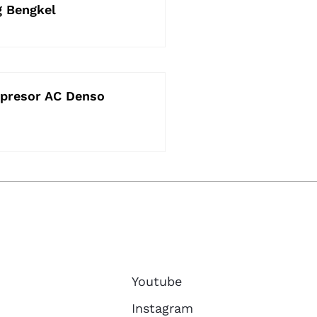
 Bengkel
presor AC Denso
Youtube
Instagram