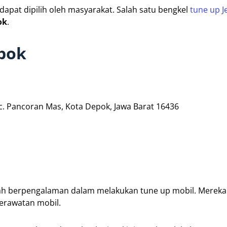
apat dipilih oleh masyarakat. Salah satu bengkel
tune up J
ok
.
epok
ec. Pancoran Mas, Kota Depok, Jawa Barat 16436
ah berpengalaman dalam melakukan tune up mobil. Mereka
perawatan mobil.