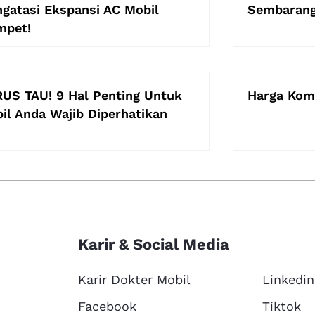
gatasi Ekspansi AC Mobil
Sembarang
mpet!
US TAU! 9 Hal Penting Untuk
Harga Kom
il Anda Wajib Diperhatikan
Karir & Social Media
Karir Dokter Mobil
Linkedin
Facebook
Tiktok