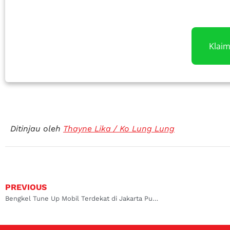
Klai
Ditinjau oleh
Thayne Lika / Ko Lung Lung
PREVIOUS
Bengkel Tune Up Mobil Terdekat di Jakarta Pusat