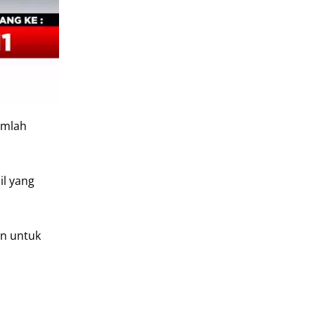
umlah
il yang
an untuk