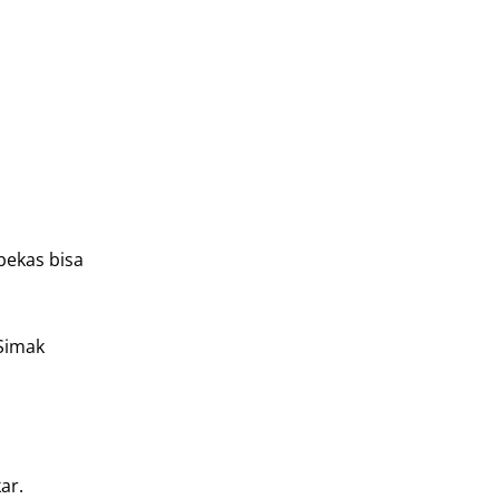
bekas bisa
 Simak
ar.