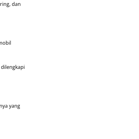
ring, dan
mobil
 dilengkapi
snya yang