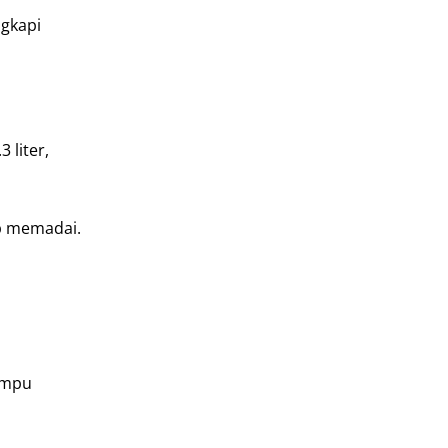
ngkapi
 liter,
up memadai.
mampu