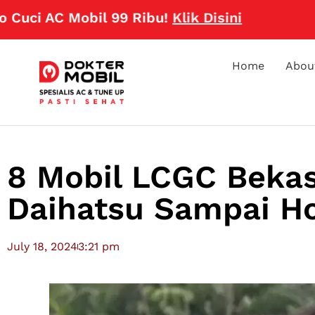
AC Mobil 99 Ribu!
Klik Disini
Home
Abou
8 Mobil LCGC Bekas
Daihatsu Sampai H
July 18, 2024
3:21 pm