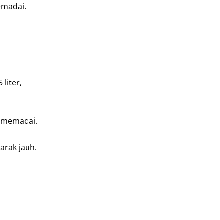
memadai.
liter,
up memadai.
arak jauh.