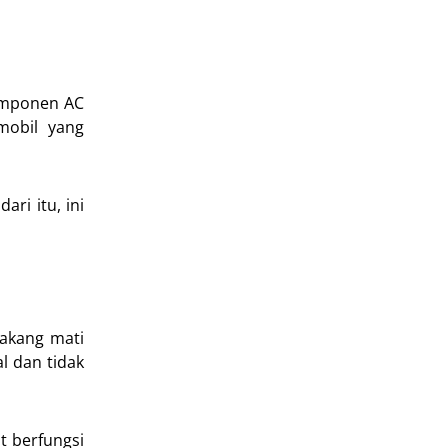
komponen AC
mobil yang
ri itu, ini
akang mati
l dan tidak
t berfungsi