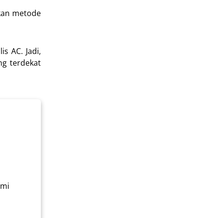
akan metode
s AC. Jadi,
ng terdekat
ami