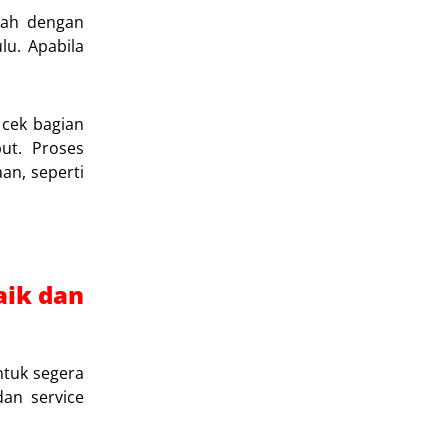
lah dengan
u. Apabila
 cek bagian
ut. Proses
an, seperti
aik dan
ntuk segera
an service