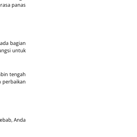
erasa panas
pada bagian
ungsi untuk
abin tengah
n perbaikan
Sebab, Anda