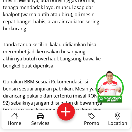
mesin. Misalnya, ada bunyi nggak normal,
tenaga mendadak loyo, muncul asap dari
knalpot (warna putih atau biru), oli mesin
cepat banget habis, atau air radiator sering
berkurang.
Tanda-tanda kecil ini kalau didiamkan bisa
merembet jadi kerusakan besar yang
akhirnya butuh overhaul. Langsung bawa ke
bengkel buat diperiksa.
Gunakan BBM Sesuai Rekomendasi: Isi
Services
Promo
Location
About Us
bensin sesuai anjuran pabrikan. Mesin yang
dirancang pakai oktan tertentu (misal RON
92) sebaiknya jangan diisi oktan di bawahnya
Complain
Reservasi
Article
Pro Tips
terus-terusan, karena bisa memicu knocking
yang merusak komponen internal jangka
Home
Services
Promo
Location
panjang.