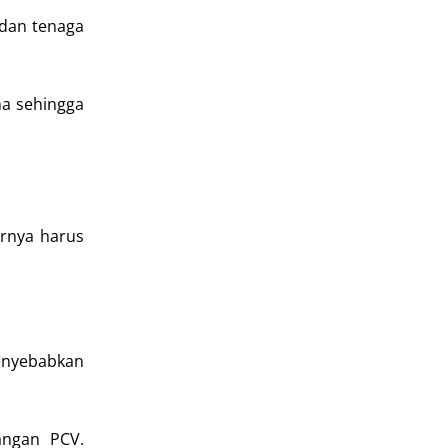
 dan tenaga
na sehingga
rnya harus
menyebabkan
angan PCV.