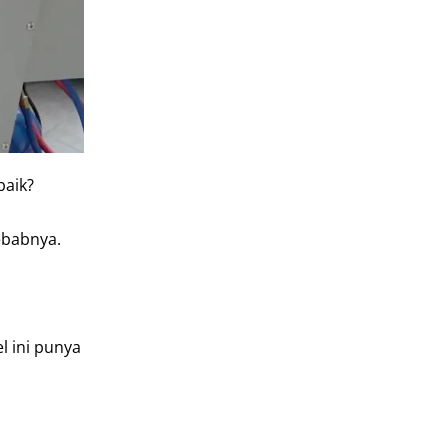
baik?
ebabnya.
l ini punya