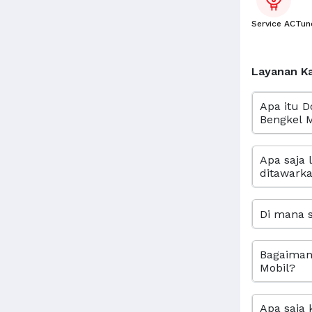
Service AC
Tun
Layanan K
Apa itu D
Bengkel M
Apa saja 
ditawarka
Di mana s
Bagaimana
Mobil?
Apa saja 