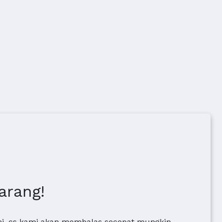
arang!
ami, cs kami akan membalas secepat mungkin