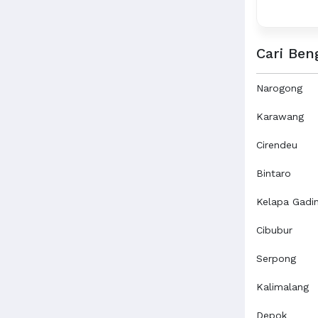
Cari Ben
Narogong
Karawang
Cirendeu
Bintaro
Kelapa Gadi
Cibubur
Serpong
Kalimalang
Depok