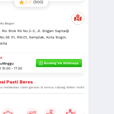
5.0
(500)
ota Bogor
 Rio Blok RA No.2-3, Jl. Brigjen Saptadji
No.36 01, RW.01, Semplak, Kota Bogor,
6114
an
Booking Via Whatsapp
tu
Minggu
0
10.00 - 17.00
si Pasti Beres
sa melakukan claim garansi di semua cabang dokter mobil