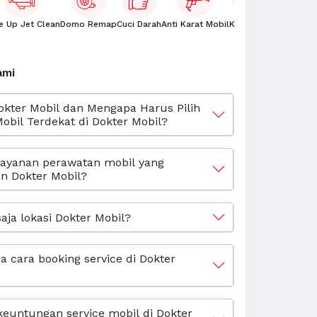
e Up Jet Clean
Domo Remap
Cuci Darah
Anti Karat Mobil
Kaca Film
Oli Mobil
ami
okter Mobil dan Mengapa Harus Pilih
obil Terdekat di Dokter Mobil?
layanan perawatan mobil yang
n Dokter Mobil?
aja lokasi Dokter Mobil?
 cara booking service di Dokter
keuntungan service mobil di Dokter