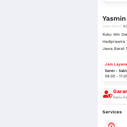
Yasmin
Jawa Barat,
K
Ruko Win Del
Hadiprawira 
Jawa Barat 1
Jam Layan
Senin - Sab
09.00 - 17.0
Garan
Kamu bi
Services