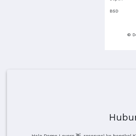
BSD
© Do
Hubun
Halo Domo Lovers 👋, reservasi ke bengkel