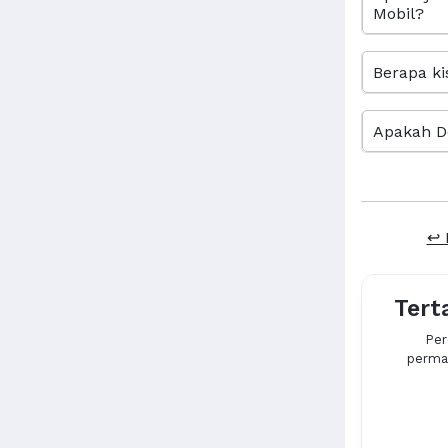
Mobil?
Berapa ki
Apakah D
↩ 
Tert
Per
permas