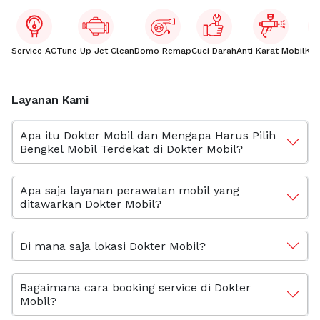
Service AC
Tune Up Jet Clean
Domo Remap
Cuci Darah
Anti Karat Mobil
Kac
Layanan Kami
Apa itu Dokter Mobil dan Mengapa Harus Pilih
Bengkel Mobil Terdekat di Dokter Mobil?
Apa saja layanan perawatan mobil yang
ditawarkan Dokter Mobil?
Di mana saja lokasi Dokter Mobil?
Bagaimana cara booking service di Dokter
Mobil?