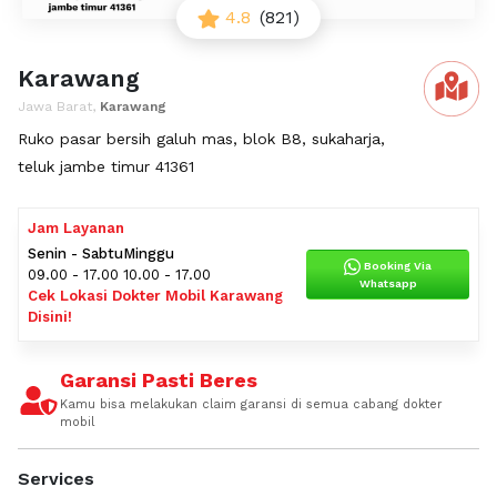
4.8
(821)
Karawang
Jawa Barat,
Karawang
Ruko pasar bersih galuh mas, blok B8, sukaharja,
teluk jambe timur 41361
Jam Layanan
Senin - Sabtu
Minggu
Booking Via
09.00 - 17.00
10.00 - 17.00
Whatsapp
Cek Lokasi Dokter Mobil Karawang
Disini!
Garansi Pasti Beres
Kamu bisa melakukan claim garansi di semua cabang dokter
mobil
Services