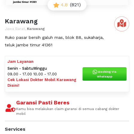
4.8
(821)
Karawang
Jawa Barat,
Karawang
Ruko pasar bersih galuh mas, blok B8, sukaharja,
teluk jambe timur 41361
Jam Layanan
Senin - Sabtu
Minggu
Booking Via
09.00 - 17.00
10.00 - 17.00
Whatsapp
Cek Lokasi Dokter Mobil Karawang
Disini!
Garansi Pasti Beres
Kamu bisa melakukan claim garansi di semua cabang dokter
mobil
Services