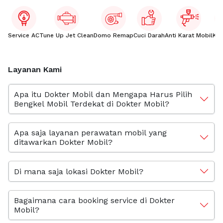
Service AC
Tune Up Jet Clean
Domo Remap
Cuci Darah
Anti Karat Mobil
Kac
Layanan Kami
Apa itu Dokter Mobil dan Mengapa Harus Pilih
Bengkel Mobil Terdekat di Dokter Mobil?
Apa saja layanan perawatan mobil yang
ditawarkan Dokter Mobil?
Di mana saja lokasi Dokter Mobil?
Bagaimana cara booking service di Dokter
Mobil?