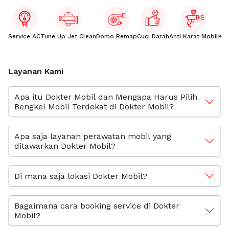
Service AC
Tune Up Jet Clean
Domo Remap
Cuci Darah
Anti Karat Mobil
Kac
Layanan Kami
Apa itu Dokter Mobil dan Mengapa Harus Pilih
Bengkel Mobil Terdekat di Dokter Mobil?
Apa saja layanan perawatan mobil yang
ditawarkan Dokter Mobil?
Di mana saja lokasi Dokter Mobil?
Bagaimana cara booking service di Dokter
Mobil?