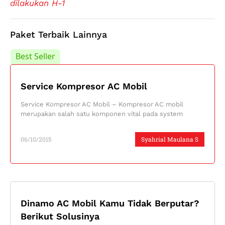
dilakukan H-1
Paket Terbaik Lainnya
Best Seller
Best Seller
Service Kompresor AC Mobil
Service Kompresor AC Mobil – Kompresor AC mobil
merupakan salah satu komponen vital pada system
06/10/2015
Syahrial Maulana S
Dinamo AC Mobil Kamu Tidak Berputar?
Berikut Solusinya