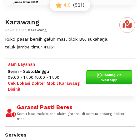
4.8
(821)
Karawang
Jawa Barat,
Karawang
Ruko pasar bersih galuh mas, blok B8, sukaharja,
teluk jambe timur 41361
Jam Layanan
Senin - Sabtu
Minggu
Booking Via
09.00 - 17.00
10.00 - 17.00
Whatsapp
Cek Lokasi Dokter Mobil Karawang
Disini!
Garansi Pasti Beres
Kamu bisa melakukan claim garansi di semua cabang dokter
mobil
Services