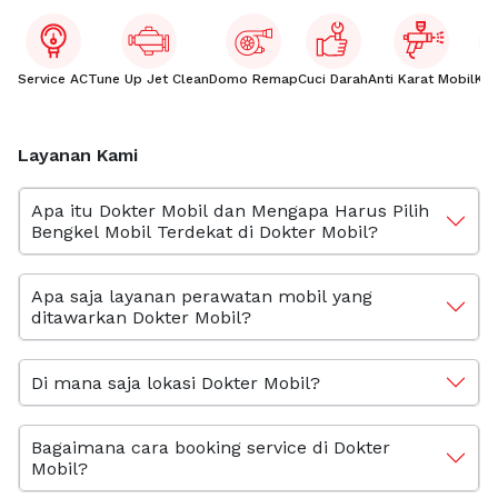
Service AC
Tune Up Jet Clean
Domo Remap
Cuci Darah
Anti Karat Mobil
Kac
Layanan Kami
Apa itu Dokter Mobil dan Mengapa Harus Pilih
Bengkel Mobil Terdekat di Dokter Mobil?
Apa saja layanan perawatan mobil yang
ditawarkan Dokter Mobil?
Di mana saja lokasi Dokter Mobil?
Bagaimana cara booking service di Dokter
Mobil?