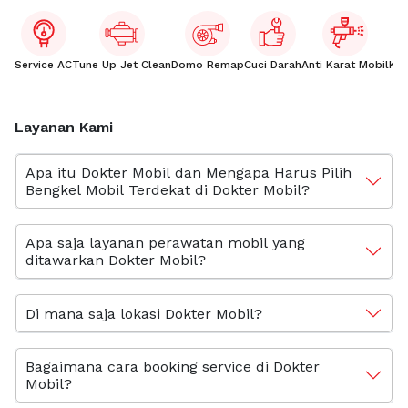
Service AC
Tune Up Jet Clean
Domo Remap
Cuci Darah
Anti Karat Mobil
Kac
Layanan Kami
Apa itu Dokter Mobil dan Mengapa Harus Pilih
Bengkel Mobil Terdekat di Dokter Mobil?
Apa saja layanan perawatan mobil yang
ditawarkan Dokter Mobil?
Di mana saja lokasi Dokter Mobil?
Bagaimana cara booking service di Dokter
Mobil?