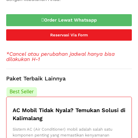
Order Lewat Whatsapp
Reservasi Via Form
*Cancel atau perubahan jadwal hanya bisa
dilakukan H-1
Paket Terbaik Lainnya
Best Seller
Best Seller
AC Mobil Tidak Nyala? Temukan Solusi di
Kalimalang
Sistem AC (Air Conditioner) mobil adalah salah satu
komponen penting yang memastikan kenyamanan