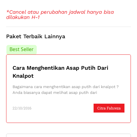
*Cancel atau perubahan jadwal hanya bisa
dilakukan H-1
Paket Terbaik Lainnya
Best Seller
Best Seller
Cara Menghentikan Asap Putih Dari
Knalpot
Bagaimana cara menghentikan asap putih dari knalpot ?
Anda biasanya dapat melihat asap putih dari
22/10/2016
Citra Fahreza