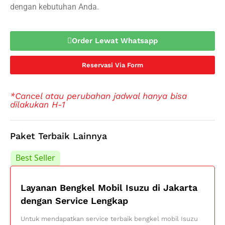
dengan kebutuhan Anda.
Order Lewat Whatsapp
Reservasi Via Form
*Cancel atau perubahan jadwal hanya bisa
dilakukan H-1
Paket Terbaik Lainnya
Best Seller
Best Seller
Layanan Bengkel Mobil Isuzu di Jakarta
dengan Service Lengkap
Untuk mendapatkan service terbaik bengkel mobil Isuzu