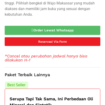
tinggi. Pilihlah bengkel di Wajo Makassar yang mudah
diakses dan memiliki jam buka yang sesuai dengan
kebutuhan Anda.
Order Lewat Whatsapp
Reservasi Via Form
*Cancel atau perubahan jadwal hanya bisa
dilakukan H-1
Paket Terbaik Lainnya
Best Seller
Best Seller
Serupa Tapi Tak Sama, Ini Perbedaan Oli
Mineral dan Sintetik