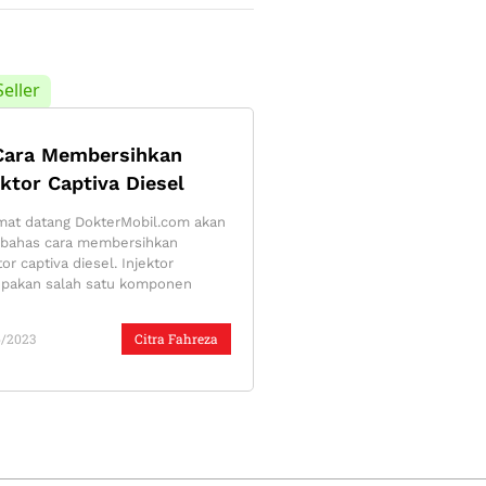
Seller
Cara Membersihkan
ektor Captiva Diesel
mat datang DokterMobil.com akan
ahas cara membersihkan
tor captiva diesel. Injektor
pakan salah satu komponen
6/2023
Citra Fahreza