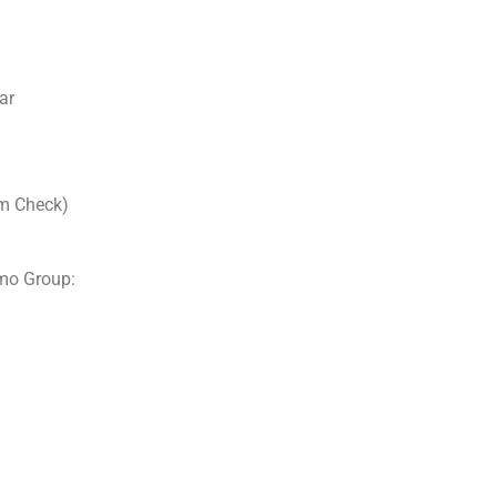
ar
m Check)
mo Group: