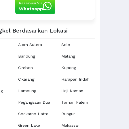
Reservasi Via
Whatsapp
gkel Berdasarkan Lokasi
Alam Sutera
Solo
Bandung
Malang
Cirebon
Kupang
Cikarang
Harapan Indah
ng
Lampung
Haji Naman
Pegangsaan Dua
Taman Palem
Soekarno Hatta
Bungur
Green Lake
Makassar