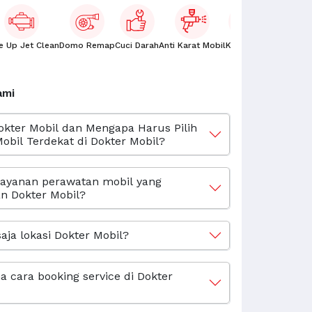
e Up Jet Clean
Domo Remap
Cuci Darah
Anti Karat Mobil
Kaca Film
Oli Mobil
ami
okter Mobil dan Mengapa Harus Pilih
obil Terdekat di Dokter Mobil?
layanan perawatan mobil yang
n Dokter Mobil?
aja lokasi Dokter Mobil?
 cara booking service di Dokter