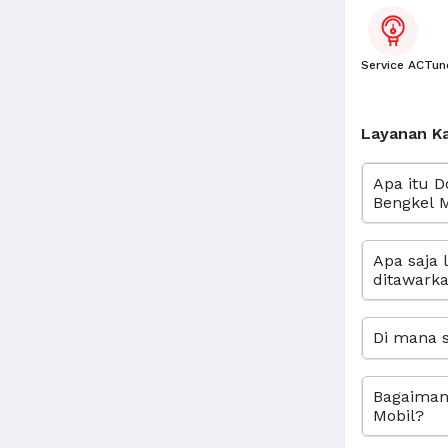
Service AC
Tun
Layanan K
Apa itu D
Bengkel M
Apa saja 
ditawarka
Di mana s
Bagaimana
Mobil?