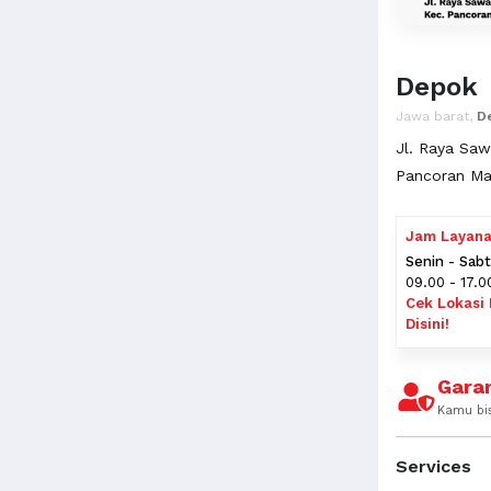
Depok
Jawa barat,
D
Jl. Raya Sa
Pancoran Ma
Jam Layan
Senin - Sab
09.00 - 17.0
Cek Lokasi 
Disini!
Garan
Kamu bi
Services