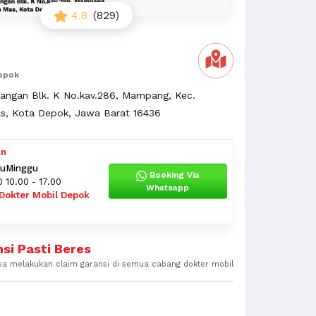
4.8
(829)
epok
wangan Blk. K No.kav.286, Mampang, Kec.
s, Kota Depok, Jawa Barat 16436
an
tu
Minggu
Booking Via
0
10.00 - 17.00
Whatsapp
Dokter Mobil Depok
si Pasti Beres
sa melakukan claim garansi di semua cabang dokter mobil