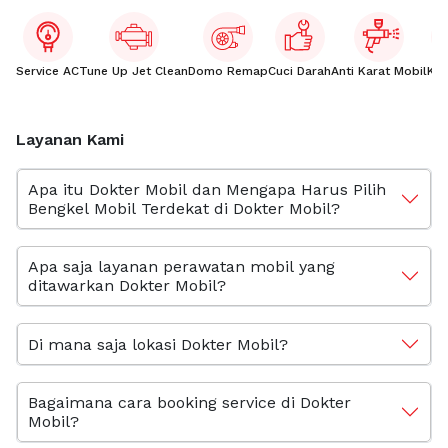
Service AC
Tune Up Jet Clean
Domo Remap
Cuci Darah
Anti Karat Mobil
Kac
Layanan Kami
Apa itu Dokter Mobil dan Mengapa Harus Pilih
Bengkel Mobil Terdekat di Dokter Mobil?
Apa saja layanan perawatan mobil yang
ditawarkan Dokter Mobil?
Di mana saja lokasi Dokter Mobil?
Bagaimana cara booking service di Dokter
Mobil?