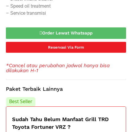
– Speed oil treatment
– Service transmisi
Order Lewat Whatsapp
Reservasi Via Form
*Cancel atau perubahan jadwal hanya bisa
dilakukan H-1
Paket Terbaik Lainnya
Best Seller
Best Seller
Sudah Tahu Belum Manfaat Grill TRD
Toyota Fortuner VRZ ?