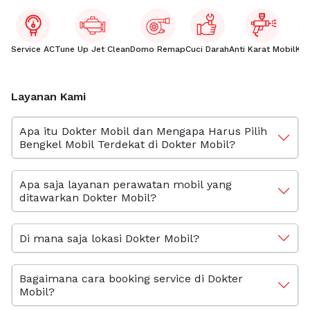
Service AC
Tune Up Jet Clean
Domo Remap
Cuci Darah
Anti Karat Mobil
Kac
Layanan Kami
Apa itu Dokter Mobil dan Mengapa Harus Pilih
Bengkel Mobil Terdekat di Dokter Mobil?
Apa saja layanan perawatan mobil yang
ditawarkan Dokter Mobil?
Di mana saja lokasi Dokter Mobil?
Bagaimana cara booking service di Dokter
Mobil?