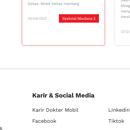
Jika 
bekas. Mobil bekas memang
Mira
meng
mesi
08/04/2023
Syahrial Maulana S
13/12
Karir & Social Media
Karir Dokter Mobil
Linkedin
Facebook
Tiktok
 &