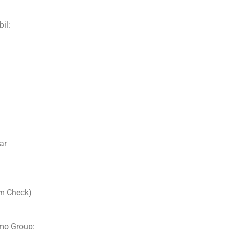
il:
ar
m Check)
mo Group: